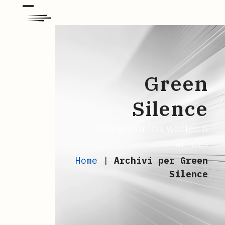
Skip
Open
Close
to
mobile
mobile
content
menu
menu
Green
Silence
This author has written 6
articles
Home
|
Archivi per Green
Silence