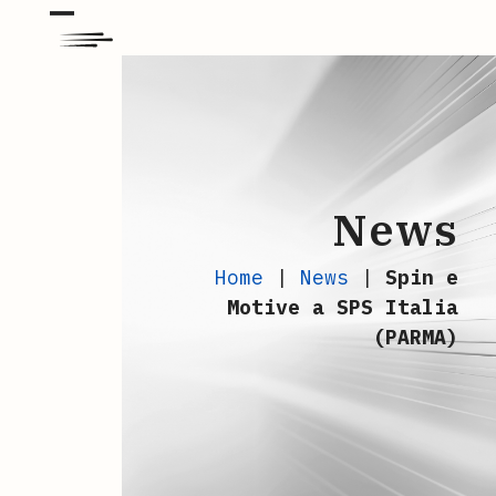
Skip
Open
Close
to
mobile
mobile
content
menu
menu
News
Home
|
News
|
Spin e
Motive a SPS Italia
(PARMA)